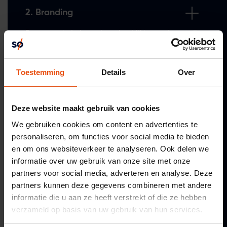
2. Branding
De eerste indruk van jouw bedrijf is goud waard!
We vertalen jouw strategie naar een herkenbaar
logo en een consistente huisstijl.
Toestemming
Details
Over
3. Website
Deze website maakt gebruik van cookies
Het digitale hart van je bedrijf. Wij zorgen dat je
We gebruiken cookies om content en advertenties te
website niet alleen mooi is, maar ook je klanten
personaliseren, om functies voor social media te bieden
overtuigt.
en om ons websiteverkeer te analyseren. Ook delen we
informatie over uw gebruik van onze site met onze
partners voor social media, adverteren en analyse. Deze
partners kunnen deze gegevens combineren met andere
4. Online marketing
informatie die u aan ze heeft verstrekt of die ze hebben
verzameld op basis van uw gebruik van hun services.
Tijd om te groeien! Met social media, SEO, SEA en
e-mailmarketing zorgen we samen voor jouw online