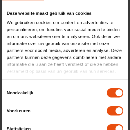
Deze website maakt gebruik van cookies
We gebruiken cookies om content en advertenties te
personaliseren, om functies voor social media te bieden
en om ons websiteverkeer te analyseren. Ook delen we
informatie over uw gebruik van onze site met onze
partners voor social media, adverteren en analyse. Deze
partners kunnen deze gegevens combineren met andere
informatie die u aan ze heeft verstrekt of die ze hebben
verzameld op basis van uw gebruik van hun services.
Wie wil je bereiken met jouw
employer branding?
T
Noodzakelijk
o
Je weet nu wat jouw onderneming echt interessant maakt
e
voor je huidige werknemers en eventuele nieuwe
s
kandidaten. Maar wie zijn die nieuwe kandidaten die je aan
Voorkeuren
t
wil spreken? Ben je bijvoorbeeld opzoek naar een nieuwe
e
marketeer? Dat is heel tof! Maar wat en vooral wie zoek je
m
Statistieken