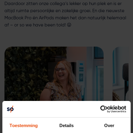
Daardoor zitten onze collega’s lekker op hun plek en is er
altijd ruimte persoonlijke en zakelijke groei. En die nieuwste
MacBook Pro én AirPods maken het dan natuurlijk helemaal
af – or so we have been told! 😛
Toestemming
Details
Over