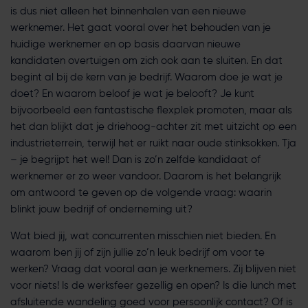
is dus niet alleen het binnenhalen van een nieuwe
werknemer. Het gaat vooral over het behouden van je
huidige werknemer en op basis daarvan nieuwe
kandidaten overtuigen om zich ook aan te sluiten. En dat
begint al bij de kern van je bedrijf. Waarom doe je wat je
doet? En waarom beloof je wat je belooft? Je kunt
bijvoorbeeld een fantastische flexplek promoten, maar als
het dan blijkt dat je driehoog-achter zit met uitzicht op een
industrieterrein, terwijl het er ruikt naar oude stinksokken. Tja
– je begrijpt het wel! Dan is zo’n zelfde kandidaat of
werknemer er zo weer vandoor. Daarom is het belangrijk
om antwoord te geven op de volgende vraag: waarin
blinkt jouw bedrijf of onderneming uit?
Wat bied jij, wat concurrenten misschien niet bieden. En
waarom ben jij of zijn jullie zo’n leuk bedrijf om voor te
werken? Vraag dat vooral aan je werknemers. Zij blijven niet
voor niets! Is de werksfeer gezellig en open? Is die lunch met
afsluitende wandeling goed voor persoonlijk contact? Of is