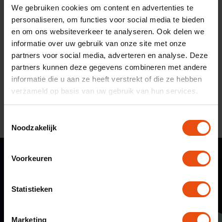
We gebruiken cookies om content en advertenties te
personaliseren, om functies voor social media te bieden
en om ons websiteverkeer te analyseren. Ook delen we
informatie over uw gebruik van onze site met onze
partners voor social media, adverteren en analyse. Deze
partners kunnen deze gegevens combineren met andere
informatie die u aan ze heeft verstrekt of die ze hebben
Bekijk de website
verzameld op basis van uw gebruik van hun services.
T
Noodzakelijk
o
e
s
Voorkeuren
t
e
m
Statistieken
m
i
Marketing