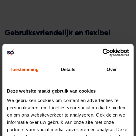
Gebruiksvriendelijk en flexibel
Als WordPress specialist vinden wij deze software zeer
geschikt om website op te bouwen. WordPress is een
zogenaamd opensourcesoftware dat voor iedereen
toegankelijk is met de juiste licentie. Daarnaast is het
Toestemming
Details
Over
gebruiksvriendelijk, flexibel en heeft het veel mogelijkheden
tot uitbreiding. Je kunt modules zoals blogs, nieuws of
projecten toevoegen, maar ook koppelingen maken met
Deze website maakt gebruik van cookies
plugins. WordPress is ook SEO-vriendelijk en met de juiste
We gebruiken cookies om content en advertenties te
plugin, zoals Yoast SEO, kun je je website verder
personaliseren, om functies voor social media te bieden
optimaliseren voor zoekmachines.
en om ons websiteverkeer te analyseren. Ook delen we
informatie over uw gebruik van onze site met onze
Er zijn dus tal van mogelijkheden om je website uit te
partners voor social media, adverteren en analyse. Deze
breiden. Wil jij eens sparren over alle mogelijkheden voor je