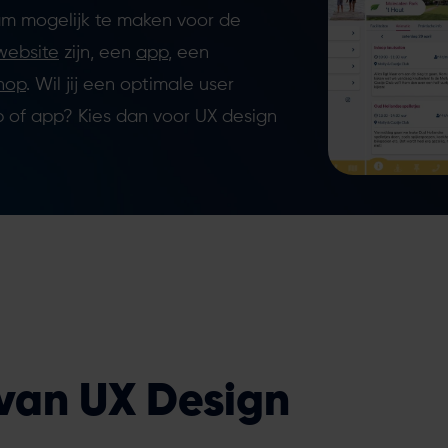
m mogelijk te maken voor de
website
zijn, een
app
, een
hop
. Wil jij een optimale user
 of app? Kies dan voor UX design
van UX Design