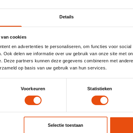
Details
 van cookies
ent en advertenties te personaliseren, om functies voor social
. Ook delen we informatie over uw gebruik van onze site met on
e. Deze partners kunnen deze gegevens combineren met andere i
nnen ook de bedrijfsresultaten verbeteren door goede
erzameld op basis van uw gebruik van hun services.
etere reputatie. Of het helpt om supportkosten te verl
 en gemakkelijker hun weg vinden in het product.
Voorkeuren
Statistieken
Selectie toestaan