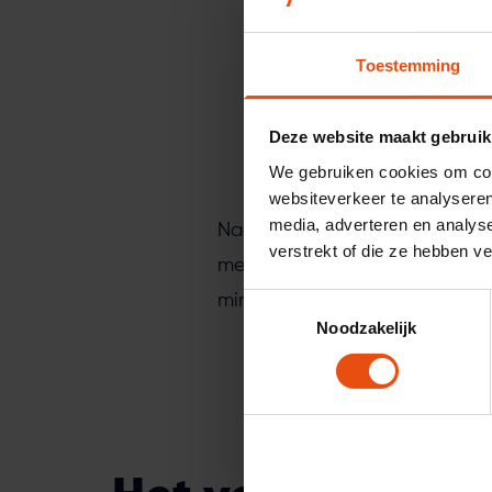
Toestemming
Deze website maakt gebruik
We gebruiken cookies om cont
websiteverkeer te analyseren
media, adverteren en analys
Naast tevreden gebruikers ku
verstrekt of die ze hebben v
meer klantloyaliteit en een b
minder problemen ondervinden
Toestemmingsselectie
Noodzakelijk