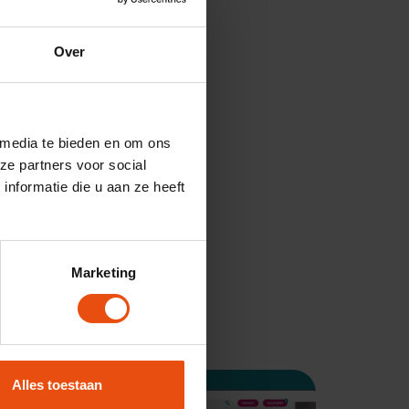
Over
 media te bieden en om ons
ze partners voor social
nformatie die u aan ze heeft
 UX. Met hogere conversie,
agen, doordat gebruikers
Marketing
Alles toestaan