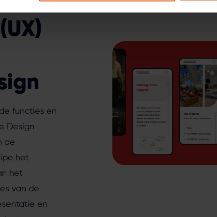
sen
 (UX)
sign
de functies en
ce Design
n de
cipe het
an het
es van de
esentatie en