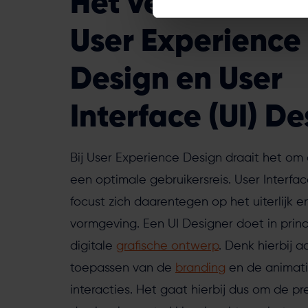
Het verschil tus
User Experience
Design en User
Interface (UI) De
Bij User Experience Design draait het om 
een optimale gebruikersreis. User Interfa
focust zich daarentegen op het uiterlijk e
vormgeving. Een UI Designer doet in prin
digitale
grafische ontwerp
. Denk hierbij a
toepassen van de
branding
en de animati
interacties. Het gaat hierbij dus om de pr